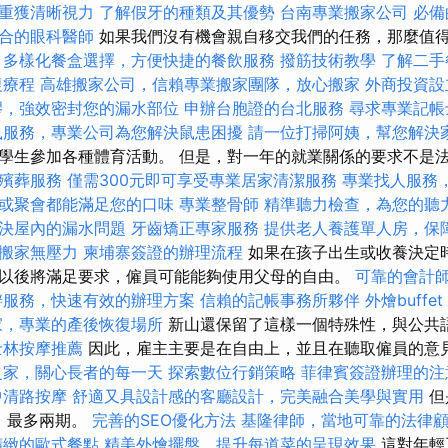
重獲清晰視力
了解假牙的種類及其優勢
台南專業搬家公司
必備
合的眼科醫師
如果我們沒有機會親自移交我們的任務，那麼值
。
多樣化餐盒選擇，方便快捷的餐飲服務
撥筋技術教學
了解二手
復療程
高雄搬家公司，信賴專業搬家團隊，放心搬家
外商投資設
膠，強效密封您的漏水部位
申辦台胞證的台北服務
尋求專業記帳
鼠服務，專業公司為您解決鼠患困擾
請一位打掃阿姨，幫您解決
學生參加各種體育活動。 但是，對一年的就業關係的要求不是
殯葬服務
僅需300元即可享受專業居家清潔服務
專業找人服務
或聚會都能滿足您的口味
專業整骨師
精準聽力檢查，為您的聽
決屋內的漏水問題
牙齒矯正專家服務
提供老人養護單人房，保
搬家無壓力
柬埔寨簽證的辦理流程
如果在孩子出生或收養決定
以後將滿足要求，僱員可能能夠使用父母的自由。
可靠的會計
辦服務，快速有效的辦理方案
信賴的記帳事務所夥伴
外燴buff
家，專業的產後恢復場所
新山還保留了這樣一個特殊性，與公共
士林按摩推薦
因此，雇主主要是在自由上，並且在聽取僱員的意
之家，關心長者的每一天
探索數位行銷策略
菲律賓簽證辦理的注
中清路按摩
舒適又具設計感的客廳設計，完美融合美學與實用
但
，最多兩期。
完善的SEO優化方法
基隆律師，當地可靠的法律
精緻的歐式餐點
精美外燴擺盤，提升每道菜的呈現效果
這對年輕