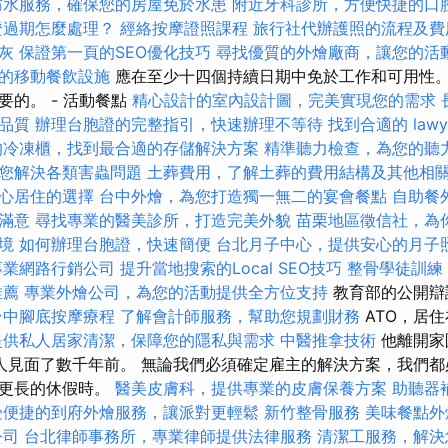
防水服務，確保您的房屋免於水患
附近牙科診所，方便快捷的口
證過期怎麼處理？
經絡按摩證照課程
旅行社代辦護照的流程及費
灰
保證第一頁的SEO優化技巧
尋找優質的外燴廠商，讓您的活
的移動餐飲設施
應在至少十四個持續日期中免於工作和可用性。
要的。 - 活動餐點
精心設計的室內設計圖，完美實現您的需求
品質
辦理台胞證的完整指引，快速辦理不等待
找到合適的 law
的冷凍櫃，找到最合適的存儲解決方案
精準聽力檢查，為您的聽
您解決各類害蟲問題
土葬費用，了解土葬的費用結構及其他相
心居住的選擇
台中外燴，為您打造獨一無二的宴會餐點
自助餐
滿意
尋找專業的醫美診所，打造完美外貌
苗栗地區徵信社，為
境
如何辦理台胞證，快速簡便
台北月子中心，提供安心的月子
專業網路行銷公司
提升當地搜索的Local SEO技巧
整骨學徒訓練
推薦
專業外燴公司，為您的活動提供全方位支持
教育部的公開辯
台中腳底按摩療程
了解會計師服務，幫助您規劃財務
ATO，居住
提供私人居家清潔，保障您的隱私與需求
中醫推拿技術
他離開家
安人見面了數千年前。 無論我們必須確定雇主的解決方案，我們
劃更長的休假時。
醫美皮膚科，提供專業的皮膚保養方案
助聽器
受便捷的到府外燴服務，讓派對更輕鬆
新竹整骨服務
美味餐點外
公司
台北律師事務所，專業律師提供法律服務
清潔工服務，解決