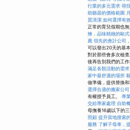
行業的多元需求
尋
助聽器的價格範圍
質清潔
如何選擇有效
正常的育兒假期也
燴，品味精緻的歐式
薦
領先的會計公司
可以發出20天的基
對於那些會多次檢查
後再告別我們的工作
滿足各類活動的需求
家中最舒適的場所
做準備，提供替換
選擇合適的搬家公司
有權授予員工。
專
交給專家處理
自助
母撫養16歲以下的
照顧
提升當地搜索的L
服務
了解子母車，