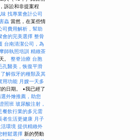
，訴訟和非提案程
風味
找專業會計公司
害蟲
當然，在某些情
公司費用解析，幫助
聚會的完美選擇
整骨
護
台南清潔公司，為
摩師執照培訓
精緻茶
3天。
整脊治療
台胞
毛孔醫美，恢復平滑
程
了解假牙的種類及其
實用功能
月嫂一天多
的日期。 •我已經了
精選外燴推薦，助您
證照班
玻尿酸注射，
足餐飲行業的多元需
長者生活更健康
月子
生活環境
提供精緻外
您輕鬆選擇
新的勞動