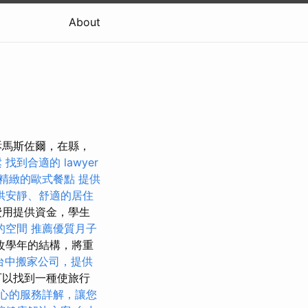
About
訴馬斯佐爾，在縣，
鬆
找到合適的 lawyer
精緻的歐式餐點
提供
供安靜、舒適的居住
費用提供資金，學生
的空間
推薦優質月子
改學年的結構，將重
台中搬家公司，提供
可以找到一種使旅行
心的服務詳解，讓您