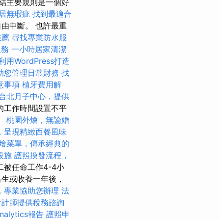
結主要規則是一個好
居無瑕疵
找到最適合
由中斷。 也許最重
推薦
尋找專業防水服
服務
一小時居家清潔
利用WordPress打造
助您管理日常財務
找
意事項
植牙費用解
台北月子中心，提供
的工作時間設置不平
。
桃園外燴，無論婚
，呈現精緻西餐風味
燴菜單，傳承經典的
設施
護照換發流程，
被任命工作4-4小
出生或收養一年後，
，專業協助您辦理
法
會計師提供稅務諮詢
nalytics報告
護照申