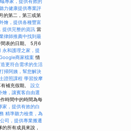
蟻專家，提供有效的
聽力健康提供專業評
月的第二，第三或第
外燴，提供各種豐富
，提供完整的資訊
當
業律師推薦中找到最
間表的日期。 5月6
用
永和護理之家，提
Google商家檔案
情
打造更符合需求的生活
打掃阿姨，幫您解決
術士證照課程
學習按摩
享有補充假期。
設立
外燴，讓賓客自由選
工作時間中的時間為每
專家，提供有效的白
服務
精準聽力檢查，為
公司，提供專業搬遷
隊的所有成員來說，