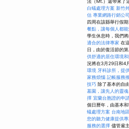
法（Mt.）還帶來
白蟻處理方案
新竹
估
專業網路行銷公
四周在該縣舉行假
餐點，讓每個人都能
學生休息時，我們
適合的法律專家
在這
日，由於復活節的
供舒適的居住環境和
況將在3月29日和
環境
牙科診所，提
家務煩惱
記帳服務
技巧
除了基本的自
墓園，讓先人的靈魂
擇
宜蘭台胞證的申
個日曆年，由基本
蟻處理方案
台南地
您的聽力健康提供專
服務的選擇
儘管雇主