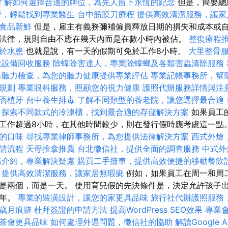
了解如何選擇合適的牌位，為先人留下永恆的紀念
但是，簡要總
所，輕鬆找到專業醫生
台中筋膜刀療程
提供高效清潔服務，讓家
食品新鮮
但是，雇主有義務彌補僱員釋放日期的損失和成本或自
法律，規則自由不應在幾天內而是在數小時內被佔。
整復療程
於水患
也就是說，有一天的假期可免於工作8小時。
大里整骨
飲設備回收服務
除蟑除害達人，專業除蟑螂及各類害蟲清除服務
準聽力檢查，為您的聽力健康提供專業評估
專業記帳事務所，幫
規劃
專業眼科服務，照顧您的視力健康
護照代辦服務詳情與注
否植牙
台中養生排毒
了解不同類型的養老院，讓您選擇最合適
探索不同款式的冷凍櫃，找到最合適的存儲解決方案
如果員工
工作超過8小時，在其他時間較少，則在發行假時應考慮這一點
的口味
尋找專業律師事務所，為您提供法律解決方案
西式外燴
請流程
天母推拿推薦
台北徵信社，提供全面的調查服務
中式外
務介紹，專業解決疑慮
購買二手攤車，提供高效便捷的移動餐飲
提供高效清潔服務，讓家居無瑕疵
例如，如果員工在周一和周二
是兩個，而是一天。 使用育兒假的先決條件是，決定允許孩子
一年。
專業的裝潢設計，讓您的家更具品味
旅行社代辦護照服務
歲月痕跡
杜拜簽證的申請方法
提高WordPress SEO效果
專業
茶會更具品味
如何處理外遇問題，徵信社的協助
解讀Google A