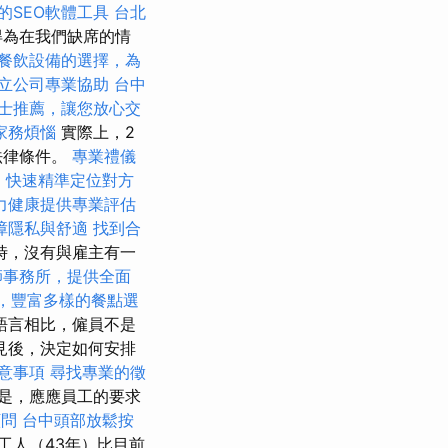
的SEO軟體工具
台北
得為在我們缺席的情
餐飲設備的選擇，為
立公司專業協助
台中
士推薦，讓您放心交
家務煩惱
實際上，2
法律條件。
專業禮儀
，快速精準定位對方
力健康提供專業評估
障隱私與舒適
找到合
時，沒有與雇主有一
師事務所，提供全面
et，豐富多樣的餐點選
語言相比，僱員不是
見後，決定如何安排
意事項
尋找專業的徵
是，應應員工的要求
顧問
台中頭部放鬆按
工人（43年）比目前