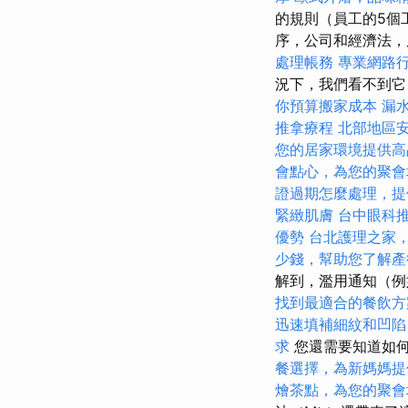
的規則（員工的5個
序，公司和經濟法，
處理帳務
專業網路
況下，我們看不到
你預算搬家成本
漏
推拿療程
北部地區
您的居家環境提供高
會點心，為您的聚會
證過期怎麼處理，提
緊緻肌膚
台中眼科
優勢
台北護理之家
少錢，幫助您了解產
解到，濫用通知（例
找到最適合的餐飲方
迅速填補細紋和凹陷
求
您還需要知道如
餐選擇，為新媽媽提
燴茶點，為您的聚會