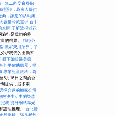
獨一無二的宴會餐點
症照護，為家人提供
廠商，讓您的活動無
大容量冷藏需求
台中
的空間
了解近視老花
國旅行是我們的夢
數量的機票。
精緻茶
程
搬家費用預算，了
上分析我們的出勤率
宴
眼下細紋醫美療
夥伴
平價助聽器，提
務
專業兒童眼科，為
至6月16日之間的否
時間提供，最多兩
選擇合適的搬家公司
您解決生活中的疑惑
速完成
提升網站曝光
和護理推理。
台北撥
食品機械，滿足餐飲