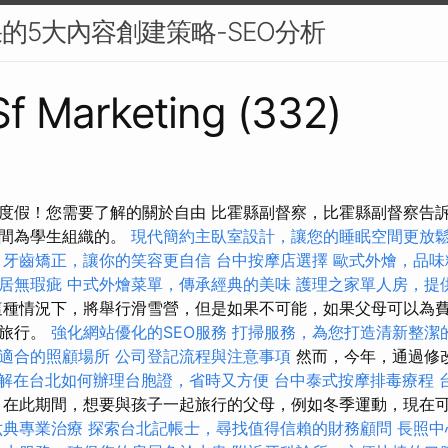
果的5大內容創建策略-SEO分析
 Sf Marketing (332)
度假！您需要了解的關於自由 比霍縣副督察，比霍縣副督察告
期間為學生組織的。
現代簡約主臥室設計，讓您的睡眠空間更放
牙齒矯正，讓你的笑容更自信
台中按摩店選擇
歐式外燴，品味
居無瑕疵
中式外燴菜單，傳承經典的美味
護理之家單人房，提
種情況下，將舉行滑雪營，但是如果不可能，如果父母可以為
間旅行。
強化網站優化的SEO服務
打掃服務，為您打造清新整潔
適合的照顧場所
公司登記流程與注意事項
然而，今年，通過修
解在台北如何辦理台胞證，省時又方便
台中泰式按摩排毒療程
在此期間，想要與孩子一起旅行的父母，例如冬季運動，現在
六典專業治療
探索台北記帳士，尋找值得信賴的財務顧問
長照中