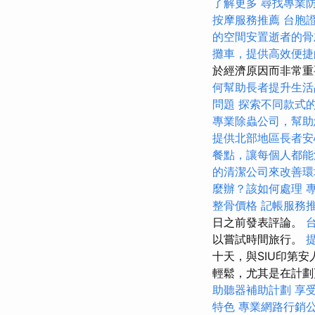
了解更多
尋找專業
按摩服務推薦
台胞
的空間安置逝者的骨
攤車，提供高效便捷
於經濟原因而非常重
何幫助長者提升生活
問題
探索不同款式
專業除蟲公司，幫助
提供北部地區長者安
餐點，讓每個人都能
的清潔公司來改善環
麼辦？該如何處理
整骨價格
記帳服務
日之前發表評論。
以嘗試時間旅行。
十天，與SIU印第
輕鬆，尤其是在計
助聽器補助計劃
享
特色
專業網路行銷