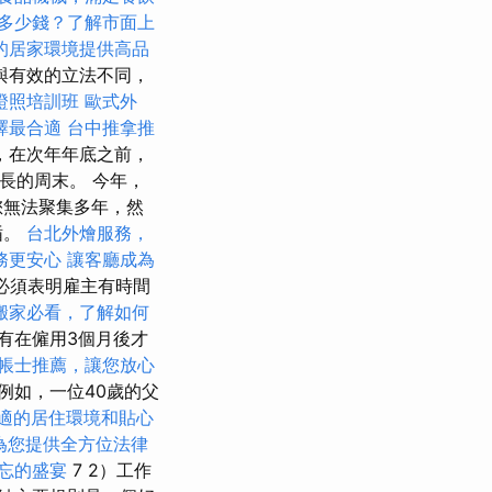
多少錢？了解市面上
的居家環境提供高品
與有效的立法不同，
證照培訓班
歐式外
擇最合適
台中推拿推
，在次年年底之前，
長的周末。 今年，
您無法聚集多年，然
循。
台北外燴服務，
務更安心
讓客廳成為
必須表明雇主有時間
搬家必看，了解如何
有在僱用3個月後才
帳士推薦，讓您放心
例如，一位40歲的父
適的居住環境和貼心
為您提供全方位法律
忘的盛宴
7 2）工作