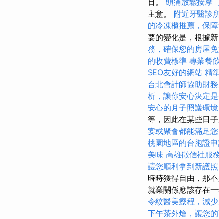
日。
頭痛放鬆按摩
主意。
附近牙醫診
的冷凍櫃推薦，保障
要的變化是，根據新
務，確保您的房屋免
的收費標準
專業餐
SEO友好的網站
精
台北會計師協助財務
析，讓你安心決定是
安心的月子照護環境
等，因此在某些日子
宴或聚會都能滿足您
桃園地區的台胞證申
美味
高雄徵信社服
讓您順利拿到新護照
時時獲得自由，那不
就業關係應該存在
令紋醫美療程，減少
下午茶外燴，讓您的