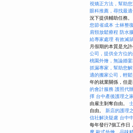
視矯正方法，幫助您
眼科推薦，尋找最適
況下提供輔助任務
您節省成本
士林整
肩頸放鬆療程
防水
給專家處理
有效滅
月假期的本質是允許
公司，提供全方位的
桃園外燴，無論婚宴
抓漏專家，幫助您解
適的搬家公司，輕鬆
年的就業關係，但是
的會計服務
護照代
擇
台中產後護理之
由雇主剝奪自由。
自由。
新店的護理
信社解決疑慮
台中
每年發行7個工作日
摩
歐式外燴，品味