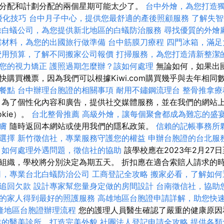
分配和計劃分配的兩個星期可能太少了。
台中外燴，為您打造
O優化技巧
台中月子中心，提供您最舒適的產後照顧服務
了解失智
除白蟻公司，為您提供新北地區的白蟻防治服務
尋找優質的外燴
需材料，為您的出國旅行做準備
台中筋膜刀療程
四門冰箱，滿足
費用預算，了解不同搬家公司報價
打掃服務，為您打造清新整潔
您的視力矯正
護照過期怎麼辦？該如何處理
無論如何，如果出
快購買機票，因為我們可以根據Kiwi.com購買幾乎與去年相同
餐點
台中辦理台胞證的相關事項
耐用不鏽鋼流理台
整骨推拿療
為了個性化內容和廣告，提供社交媒體服務，並在我們的網站
okie）。
台北整骨推薦
高級外燴，讓每個聚會都成為難忘的盛
膚
隨時返回本網站或使用我們的隱私政策。
信賴的記帳事務所
選擇
新竹徵信社，專業服務守護您的權益
申辦台胞證的台北服
如何處理外遇問題，徵信社的協助
該學校應在2023年2月27日
組織，學校將分別決定為期五天。 折扣應在適合索賠人請求的
司，專業台北白蟻防治公司
工商登記全攻略
搬家必看，了解如何
追回欠款
設計專家幫您量身定做的房間設計
台南徵信社，協助
的家人得到最好的照護服務
高雄地區台胞證申請詳解，助您快
隆地區台胞證辦理流程
您的護理人員醫生確認了嚴重的健康原因
業的醫美診所，打造完美外貌
社團法人登記申請全攻略
提供各類