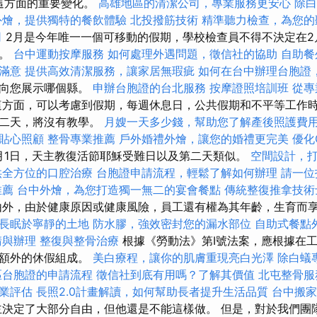
了這方面的重要變化。
高雄地區的清潔公司，專業服務更安心
除白
外燴，提供獨特的餐飲體驗
北投撥筋技術
精準聽力檢查，為您的
司
2月是今年唯一一個可移動的假期，學校檢查員不得不決定在2
期。
台中運動按摩服務
如何處理外遇問題，徵信社的協助
自助餐
滿意
提供高效清潔服務，讓家居無瑕疵
如何在台中辦理台胞證
將向您展示哪個縣。
申辦台胞證的台北服務
按摩證照培訓班
從專
方面，可以考慮到假期，每週休息日，公共假期和不平等工作時
第二天，將沒有教學。
月嫂一天多少錢，幫助您了解產後照護費
貼心照顧
整骨專業推薦
戶外婚禮外燴，讓您的婚禮更完美
優化
4月1日，天主教復活節耶穌受難日以及第二天類似。
空間設計，
供全方位的口腔治療
台胞證申請流程，輕鬆了解如何辦理
請一位
推薦
台中外燴，為您打造獨一無二的宴會餐點
傳統整復推拿技
由外，由於健康原因或健康風險，員工還有權為其年齡，生育而
長眠於寧靜的土地
防水膠，強效密封您的漏水部位
自助式餐點
請與辦理
整復與整骨治療
根據《勞動法》第I號法案，應根據在
和額外的休假組成。
美白療程，讓你的肌膚重現亮白光澤
除白蟻
區台胞證的申請流程
徵信社到底有用嗎？了解其價值
北屯整骨
業評估
長照2.0計畫解讀，如何幫助長者提升生活品質
台中搬家
決定了大部分自由，但他還是不能這樣做。 但是，對於我們團