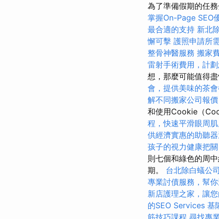
為了準備假期的任務
掌握On-Page SE
最合適的支持
新北
懈可擊
護照申請所
整骨神醫服務
搬家
雷射手術費用，計劃
想，那麼可能值得盡
會，提供美味的茶會
解不同搬家公司報價
和使用Cookie（Co
程，快速平滑眼周肌
供經濟實惠的助聽器
孩子的視力健康把關
則七個和綠色的周中
期。
台北除白蟻公
專業討債服務，幫你
新店護理之家，讓您
的SEO Services
基
筋技巧課程
尋找專