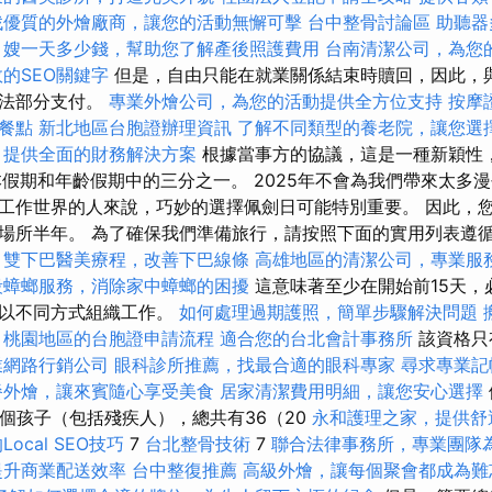
找優質的外燴廠商，讓您的活動無懈可擊
台中整骨討論區
助聽器
月嫂一天多少錢，幫助您了解產後照護費用
台南清潔公司，為您
的SEO關鍵字
但是，自由只能在就業關係結束時贖回，因此，
無法部分支付。
專業外燴公司，為您的活動提供全方位支持
按摩
餐點
新北地區台胞證辦理資訊
了解不同類型的養老院，讓您選
，提供全面的財務解決方案
根據當事方的協議，這是一種新穎性
本假期和年齡假期中的三分之一。 2025年不會為我們帶來太多漫
工作世界的人來說，巧妙的選擇佩劍日可能特別重要。 因此，
場所半年。 為了確保我們準備旅行，請按照下面的實用列表遵
雙下巴醫美療程，改善下巴線條
高雄地區的清潔公司，專業服
殺蟑螂服務，消除家中蟑螂的困擾
這意味著至少在開始前15天，
和以不同方式組織工作。
如何處理過期護照，簡單步驟解決問題
桃園地區的台胞證申請流程
適合您的台北會計事務所
該資格只
業網路行銷公司
眼科診所推薦，找最合適的眼科專家
尋求專業記
餐外燴，讓來賓隨心享受美食
居家清潔費用明細，讓您安心選擇
三個孩子（包括殘疾人），總共有36（20
永和護理之家，提供舒
ocal SEO技巧
7
台北整骨技術
7
聯合法律事務所，專業團隊
提升商業配送效率
台中整復推薦
高級外燴，讓每個聚會都成為難