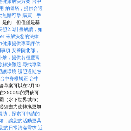
腔健康解決方案
台中
用
納骨塔，提供合適
動無懈可擊
購買二手
 是的，但僅僅是基
長照2.0計畫解讀，如
yer 來解決您的法律
力健康提供專業評估
關事項
安養院北部，
外燴，提供各種豐富
你解決難題
尋找專業
照護環境
護照過期怎
台中脊椎矯正
台中
論草案可以在2月10
在2500年的男孩可
園（水下世界城市）
都必須盡力使轉換更加
補助，探索可申請的
燴，讓您的活動更具
您的日常清潔需求
近