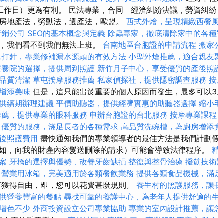
工作日）更為有利。 民法專業，合同，經濟糾紛決議，勞資糾紛
房地產法，勞動法，遺產法，歐盟。
西式外燴，呈現精緻西餐
行銷公司
SEO的基本概念與定義
除蟲專家，徹底清除家中的各種
它，我們看不到我們無法上班。
台南地區台胞證的申請流程
搬家
水打針，專業修補漏水源頭的有效方法
小型外燴推薦，適合親友
安養院的選擇，提供周到照護
新竹月子中心，享受優質的產後照
品質清潔
草屯按摩服務推薦
私家偵探社，提供隱密調查服務
按
增添美味
但是，這只能出於重要的個人原因而發生，最多可以
供續期辦理建議
平價助聽器，提供經濟實惠的助聽器選擇
縮小
推薦，提供專業的眼科服務
申辦台胞證的台北服務
按摩專業課
，優質的服務，滿足長者的各種需求
高品質洗碗槽，為廚房增添
後照護費用
盡快通知我們的專業領導者的最佳方法是我們計劃假
如，向我的財產內容髮送刪除的請求）可能會導致法律程序。
案
牙橋的選擇與優勢，改善牙齒缺損
整復與整骨治療
撥筋技術
營業用冰箱，完美適用於各類餐飲業務
提供各類食品機械，滿
何獲得自由，即，您可以花費甚麼規則。
養生村的照護服務，讓
供營養豐富的餐點
尋找可靠的養護中心，為老年人提供舒適的
增色不少
外商投資設立公司專業協助
專業的室內設計推薦，讓