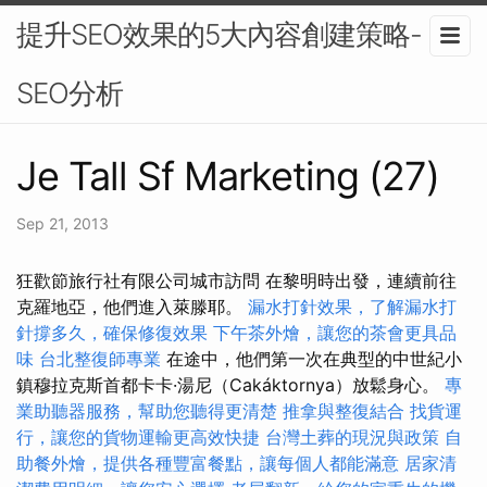
提升SEO效果的5大內容創建策略-
SEO分析
Je Tall Sf Marketing (27)
Sep 21, 2013
狂歡節旅行社有限公司城市訪問 在黎明時出發，連續前往
克羅地亞，他們進入萊滕耶。
漏水打針效果，了解漏水打
針撐多久，確保修復效果
下午茶外燴，讓您的茶會更具品
味
台北整復師專業
在途中，他們第一次在典型的中世紀小
鎮穆拉克斯首都卡卡·湯尼（Cakáktornya）放鬆身心。
專
業助聽器服務，幫助您聽得更清楚
推拿與整復結合
找貨運
行，讓您的貨物運輸更高效快捷
台灣土葬的現況與政策
自
助餐外燴，提供各種豐富餐點，讓每個人都能滿意
居家清