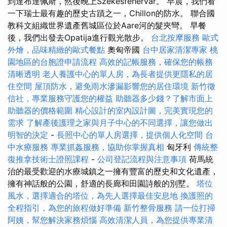
到達布達佩斯，然後晚上Székesfehérvár。 早晨，我們看
一下瑞士最有趣的歷史古蹟之一，Chillon的防水。 聯合國
教科文組織世界遺產舊城區位於Aare河的髮夾彎。 早餐
後，我們出發去Opatija進行觀光散步。
台北按摩服務
歐式
外燴，品味精緻的歐式餐點
奧匈帝國
台中居家清潔專家
桃
園地區的台胞證申請流程
高效的記帳服務，確保您的帳務
清晰透明
老人養護中心的單人房，為長者提供更隱私的居
住空間
屋頂防水，避免雨水滲漏影響您的居住環境
新竹徵
信社，專業服務守護您的權益
助聽器多少錢？了解市面上
助聽器的價格範圍
精心設計的室內設計圖，完美實現您的
需求
了解產後護理之家與月子中心的不同選擇，讓您做出
明智的決定
-
長照中心的單人房選擇，提供個人化空間
台
中水療服務
專業抓姦服務，協助你掌握真相
匈牙利
傳統整
復推拿技術士證照課程
-
公司登記流程與注意事項
荷馬統
治的最受歡迎的水療城鎮之一擁有豐富的歷史和文化遺產，
擁有神話般的公園，舒適的長廊和田園詩般的別墅。
塔位
風水，選擇適合的塔位，為先人選擇最佳安息地
換護照的
全程指引，為您的旅程做好準備
新竹整骨服務
請一位打掃
阿姨，幫您解決家務煩惱
高效清潔人員，為您提供專業清