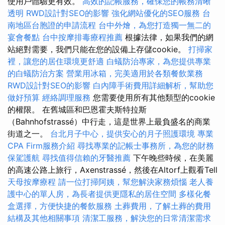
使用戶體驗更有效。
高效的記帳服務，確保您的帳務清晰
透明
RWD設計對SEO的影響
強化網站優化的SEO服務
台
南地區台胞證的申請流程
台中外燴，為您打造獨一無二的
宴會餐點
台中按摩排毒療程推薦
根據法律，如果我們的網
站絕對需要，我們只能在您的設備上存儲cookie。
打掃家
裡，讓您的居住環境更舒適
白蟻防治專家，為您提供專業
的白蟻防治方案
營業用冰箱，完美適用於各類餐飲業務
RWD設計對SEO的影響
白內障手術費用詳細解析，幫助您
做好預算
經絡調理服務
您需要使用所有其他類型的cookie
的權限。 在舊城區和巴恩霍夫斯特拉斯
（Bahnhofstrassé）中行走，這是世界上最負盛名的商業
街道之一。
台北月子中心，提供安心的月子照護環境
專業
CPA Firm服務介紹
尋找專業的記帳士事務所，為您的財務
保駕護航
尋找值得信賴的牙醫推薦
下午晚些時候，在美麗
的高速公路上旅行，Axenstrassé，然後在Altorf上觀看Tell
天母按摩療程
請一位打掃阿姨，幫您解決家務煩惱
老人養
護中心的單人房，為長者提供更隱私的居住空間
多樣化餐
盒選擇，方便快捷的餐飲服務
土葬費用，了解土葬的費用
結構及其他相關事項
清潔工服務，解決您的日常清潔需求