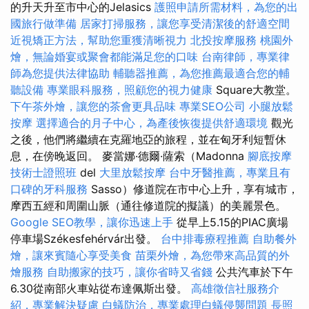
的升天升至市中心的Jelasics
護照申請所需材料，為您的出
國旅行做準備
居家打掃服務，讓您享受清潔後的舒適空間
近視矯正方法，幫助您重獲清晰視力
北投按摩服務
桃園外
燴，無論婚宴或聚會都能滿足您的口味
台南律師，專業律
師為您提供法律協助
輔聽器推薦，為您推薦最適合您的輔
聽設備
專業眼科服務，照顧您的視力健康
Square大教堂。
下午茶外燴，讓您的茶會更具品味
專業SEO公司
小腿放鬆
按摩
選擇適合的月子中心，為產後恢復提供舒適環境
觀光
之後，他們將繼續在克羅地亞的旅程，並在匈牙利短暫休
息，在傍晚返回。 麥當娜·德爾·薩索（Madonna
腳底按摩
技術士證照班
del
大里放鬆按摩
台中牙醫推薦，專業且有
口碑的牙科服務
Sasso）修道院在市中心上升，享有城市，
摩西五經和周圍山脈（通往修道院的擬議）的美麗景色。
Google SEO教學，讓你迅速上手
從早上5.15的PIAC廣場
停車場Székesfehérvár出發。
台中排毒療程推薦
自助餐外
燴，讓來賓隨心享受美食
苗栗外燴，為您帶來高品質的外
燴服務
自助搬家的技巧，讓你省時又省錢
公共汽車於下午
6.30從南部火車站從布達佩斯出發。
高雄徵信社服務介
紹，專業解決疑慮
白蟻防治，專業處理白蟻侵襲問題
長照