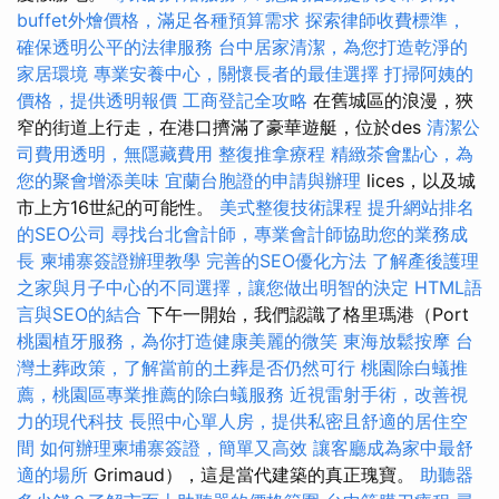
buffet外燴價格，滿足各種預算需求
探索律師收費標準，
確保透明公平的法律服務
台中居家清潔，為您打造乾淨的
家居環境
專業安養中心，關懷長者的最佳選擇
打掃阿姨的
價格，提供透明報價
工商登記全攻略
在舊城區的浪漫，狹
窄的街道上行走，在港口擠滿了豪華遊艇，位於des
清潔公
司費用透明，無隱藏費用
整復推拿療程
精緻茶會點心，為
您的聚會增添美味
宜蘭台胞證的申請與辦理
lices，以及城
市上方16世紀的可能性。
美式整復技術課程
提升網站排名
的SEO公司
尋找台北會計師，專業會計師協助您的業務成
長
柬埔寨簽證辦理教學
完善的SEO優化方法
了解產後護理
之家與月子中心的不同選擇，讓您做出明智的決定
HTML語
言與SEO的結合
下午一開始，我們認識了格里瑪港（Port
桃園植牙服務，為你打造健康美麗的微笑
東海放鬆按摩
台
灣土葬政策，了解當前的土葬是否仍然可行
桃園除白蟻推
薦，桃園區專業推薦的除白蟻服務
近視雷射手術，改善視
力的現代科技
長照中心單人房，提供私密且舒適的居住空
間
如何辦理柬埔寨簽證，簡單又高效
讓客廳成為家中最舒
適的場所
Grimaud），這是當代建築的真正瑰寶。
助聽器