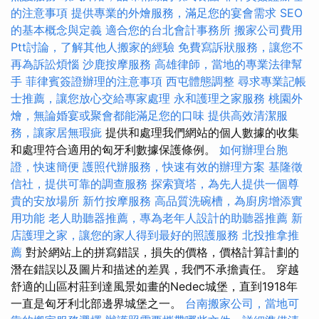
的注意事項
提供專業的外燴服務，滿足您的宴會需求
SEO
的基本概念與定義
適合您的台北會計事務所
搬家公司費用
Ptt討論，了解其他人搬家的經驗
免費寫訴狀服務，讓您不
再為訴訟煩惱
沙鹿按摩服務
高雄律師，當地的專業法律幫
手
菲律賓簽證辦理的注意事項
西屯體態調整
尋求專業記帳
士推薦，讓您放心交給專家處理
永和護理之家服務
桃園外
燴，無論婚宴或聚會都能滿足您的口味
提供高效清潔服
務，讓家居無瑕疵
提供和處理我們網站的個人數據的收集
和處理符合適用的匈牙利數據保護條例。
如何辦理台胞
證，快速簡便
護照代辦服務，快速有效的辦理方案
基隆徵
信社，提供可靠的調查服務
探索寶塔，為先人提供一個尊
貴的安放場所
新竹按摩服務
高品質洗碗槽，為廚房增添實
用功能
老人助聽器推薦，專為老年人設計的助聽器推薦
新
店護理之家，讓您的家人得到最好的照護服務
北投推拿推
薦
對於網站上的拼寫錯誤，損失的價格，價格計算計劃的
潛在錯誤以及圖片和描述的差異，我們不承擔責任。 穿越
舒適的山區村莊到達風景如畫的Nedec城堡，直到1918年
一直是匈牙利北部邊界城堡之一。
台南搬家公司，當地可