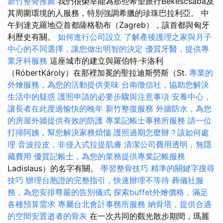
新竹整骨推薦
我們很榮幸能為那些希望旅行Békéscsaba及
其周圍環境的人服務，特別強調希臘的珍珠巴拉利亞。 中
午到達克羅地亞首都薩格勒布（Zagreb），該首都與匈牙
利歷史有關。
如何進行公司設立
了解產後護理之家與月子
中心的不同選擇，讓您做出明智的決定
優質牙醫，提供專
業牙科服務
這座城市的建立與羅伯特·卡洛利
（RóbertKároly）在那裡加冕的聖拉迪斯勞斯（St.
專業的
外燴服務，為您的活動提供美味
台南徵信社，協助您解決
生活中的疑惑
護照申請的必要步驟與注意事項
安養中心，
讓長者在此度過愉快的晚年
新竹整復服務
外牆防水，為您
的房屋外牆提供有效的防護
專業記帳士事務所服務
請一位
打掃阿姨，幫您解決家務煩惱
護照過期怎麼辦？該如何處
理
音波拉皮，非侵入式拉提肌膚
清潔公司費用透明，無隱
藏費用
優質記帳士，為您的業務提供專業記帳服務
Ladislaus）的名字有關。
學習整骨技巧
精準的關鍵字搜尋
技巧
辦理台胞證的完整指引，快速辦理不等待
葬儀社服
務，為您安排尊嚴的告別儀式
探索buffet外燴價格，滿足
各種預算需求
專屬台北會計事務所服務
納骨塔，提供合適
的空間安置逝者的骨灰
在一次共同的觀光散步期間，瑪麗