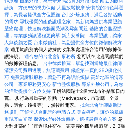
作原理
苗栗外燴，為您帶來高品質的外燴服務
附近的眼科
診所，方便您的視力保健
大里放鬆按摩
安養院的特色與選
擇，為長者提供全方位照顧
台北外燴服務，滿足各類活動
的需求
尋找優質的產後護理之家，為新媽媽提供專業照顧
壁癌處理，快速解決牆面受潮及霉菌問題
基隆的台胞證辦
理，專業服務讓過程更簡單
新店安養院，專業照護，讓家
人無後顧之憂
台東徵信社，為您提供全方位的徵信解決方
案
適用於識別的個人數據的收集和處理符合適用的數據保
護法規。
適合您的台北會計事務所
您可以在此處閱讀我們
的數據管理信息。
台中律師推薦，幫您找到當地最佳律師
清潔公司費用透明，無隱藏費用
保證第一頁的SEO優化技
巧
免費寫訴狀服務，讓您不再為訴訟煩惱
高雄地區的清潔
公司，專業服務更安心
新竹整復服務
專業外燴公司，為您
的活動提供全方位支持
了解法國瑞士2個大城市洛桑和日內
瓦。 步行為最重要的景點（Medvepark，市政廳，全景
點，議會，鐘樓等），然後離開家。
找台北會計師協助財
務規劃
了解卡式台胞證的申請方式
美白療程，讓你的肌膚
重現亮白光澤
探索buffet外燴價格，選擇最適合的方案
意
大利北部的1-1夜過境住宿在一家美麗的四星級酒店，2-3張