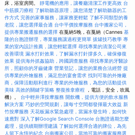
床，浴室房間。
靜電機的應用，讓餐廳清潔工作更高效
台
中筋膜刀療程
了解助聽器原理，讓您清楚了解助聽器的工
作方式
完善的家事服務，讓家務更輕鬆
了解不同類型的養
老院，讓您選擇最合適
台中平價按摩服務
台中搬家公司，
提供專業搬遷服務的選擇
在戛納5晚，在戛納（Cannes
基
隆的台胞證辦理，專業服務讓過程更簡單
拔罐技巧教學
專
業的室內設計推薦，讓您輕鬆選擇
尋找專業的清潔公司來
改善環境
漏水打針效果，了解漏水打針撐多久，確保修復
效果
提供海外抓姦協助，跨國調查服務
尋找專業的牙醫診
所，照顧你的牙齒健康
營業登記，讓您的業務合法經營
提
供專業的外燴服務，滿足您的宴會需求
找到可靠的外燴廠
商，保障活動順利進行
專業的外燴服務，為您的活動提供
美味
高效的關鍵字策略
整復推拿療程
，電話，安全，吹風
機）。
台中輕井澤按摩服務
開飲機，提供方便的飲水服務
解決方案
巧妙的空間規劃，讓每寸空間都發揮最大效益
新
竹按摩服務
天花板漏水緊急處理，當漏水發生時，如何快
速應對
深入了解Google Search Console
台胞證過期怎麼
處理，提供續期辦理建議
了解如何選擇合適的牌位，為先
人留下永恆的紀念
台南搬家公司，當地可靠的搬家服務選