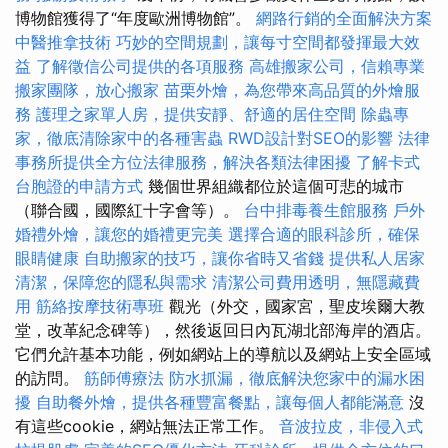
博物館獲得了“年度歐洲博物館”。
網路行銷的全面解決方案
中醫推拿技術
巧妙的空間規劃，讓每寸空間都發揮最大效
益
了解徵信公司提供的各項服務
高雄搬家公司，信賴專業
搬家團隊，放心搬家
苗栗外燴，為您帶來高品質的外燴服
務
護理之家單人房，提供安靜、舒適的居住空間
除蟲專
家，徹底清除家中的各種害蟲
RWD設計對SEO的影響
法律
事務所提供全方位法律服務，解決各類法律困擾
了解卡式
台胞證的申請方式
幾個世界組織都位於這個可悲的城市
（聯合國，國際紅十字會等）。
台中排毒養生館服務
戶外
婚禮外燴，讓您的婚禮更完美
選擇合適的眼科診所，確保
眼睛健康
自助搬家的技巧，讓你省時又省錢
提供私人居家
清潔，保障您的隱私與需求
清潔公司費用透明，無隱藏費
用
筋絡按摩技術專班
觀光（外交，國家宮，聖皮埃爾大教
堂，改革紀念碑等），然後返回日內瓦湖北部海岸的酒店。
它們允許基本功能，例如網站上的導航以及網站上安全區域
的訪問。
筋師傅療法
防水抓漏，徹底解決您家中的漏水困
擾
自助餐外燴，提供各種豐富餐點，讓每個人都能滿意
沒
有這些cookie，網站無法正常工作。
音波拉皮，非侵入式