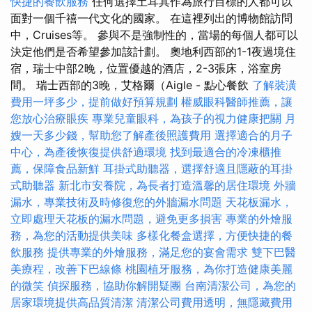
快捷的餐飲服務
任何選擇土耳其作為旅行目標的人都可以
面對一個千禧一代文化的國家。 在這裡列出的博物館訪問
中，Cruises等。 參與不是強制性的，當場的每個人都可以
決定他們是否希望參加該計劃。 奧地利西部的1-1夜過境住
宿，瑞士中部2晚，位置優越的酒店，2-3張床，浴室房
間。 瑞士西部的3晚，艾格爾（Aigle - 點心餐飲
了解裝潢
費用一坪多少，提前做好預算規劃
權威眼科醫師推薦，讓
您放心治療眼疾
專業兒童眼科，為孩子的視力健康把關
月
嫂一天多少錢，幫助您了解產後照護費用
選擇適合的月子
中心，為產後恢復提供舒適環境
找到最適合的冷凍櫃推
薦，保障食品新鮮
耳掛式助聽器，選擇舒適且隱蔽的耳掛
式助聽器
新北市安養院，為長者打造溫馨的居住環境
外牆
漏水，專業技術及時修復您的外牆漏水問題
天花板漏水，
立即處理天花板的漏水問題，避免更多損害
專業的外燴服
務，為您的活動提供美味
多樣化餐盒選擇，方便快捷的餐
飲服務
提供專業的外燴服務，滿足您的宴會需求
雙下巴醫
美療程，改善下巴線條
桃園植牙服務，為你打造健康美麗
的微笑
偵探服務，協助你解開疑團
台南清潔公司，為您的
居家環境提供高品質清潔
清潔公司費用透明，無隱藏費用