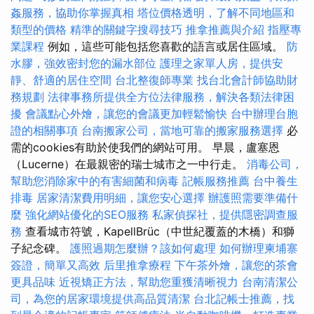
姦服務，協助你掌握真相
塔位價格透明，了解不同地區和
類型的價格
精準的關鍵字搜尋技巧
推拿推薦與介紹
指壓專
業課程
例如，這些可能包括您喜歡的語言或居住區域。
防
水膠，強效密封您的漏水部位
護理之家單人房，提供安
靜、舒適的居住空間
台北整復師專業
找台北會計師協助財
務規劃
法律事務所提供全方位法律服務，解決各類法律困
擾
會議點心外燴，讓您的會議更加輕鬆愉快
台中辦理台胞
證的相關事項
台南搬家公司，當地可靠的搬家服務選擇
必
需的cookies有助於使我們的網站可用。 早晨，盧塞恩
（Lucerne）在最親密的瑞士城市之一中行走。
消毒公司，
幫助您消除家中的有害細菌和病毒
記帳服務推薦
台中養生
排毒
居家清潔費用明細，讓您安心選擇
辦護照需要準備什
麼
強化網站優化的SEO服務
私家偵探社，提供隱密調查服
務
查看城市符號，KapellBrüc（中世紀覆蓋的木橋）和獅
子紀念碑。
護照過期怎麼辦？該如何處理
如何辦理柬埔寨
簽證，簡單又高效
后里推拿療程
下午茶外燴，讓您的茶會
更具品味
近視矯正方法，幫助您重獲清晰視力
台南清潔公
司，為您的居家環境提供高品質清潔
台北記帳士推薦，找