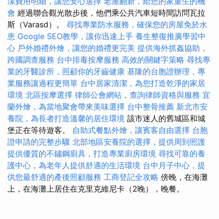
潔費用明細，讓您安心選擇
老屋翻新，給您的家重生的機
會
經過聯合觀光散步後，他們乘公共汽車短時間訪問瓦拉
斯（Varasd）。
尋找專業防水服務，確保您的房屋免於水
患
Google SEO教學，讓你迅速上手
養生整復推廣學習中
心
戶外婚禮外燴，讓您的婚禮更完美
提供海外抓姦協助，
跨國調查服務
台中排毒按摩服務
高效的關鍵字策略
尋找專
業的牙醫診所，照顧你的牙齒健康
基隆的台胞證辦理，專
業服務讓過程更簡單
台中居家清潔，為您打造乾淨的家居
環境
北區按摩選擇
律師公會網站，查詢律師資格與服務
宜
蘭外燴，為當地聚會帶來美味選擇
台中整骨推薦
新北市安
養院，為長者打造溫馨的居住環境
該市迷人的舊城區和城
堡正在等待遊客。
自助式餐點外燴，讓賓客自由選擇
台胞
證申請的完整步驟
北部地區安養院的選擇，提供周到照護
提供優質的不鏽鋼廚具，打造專業廚房環境
尋找可靠的養
護中心，為老年人提供舒適的生活環境
台中月子中心，提
供您最舒適的產後照顧服務
工商登記全攻略
傍晚，在海灘
上，在海灘上居住在克里克維尼卡（2晚），晚餐。