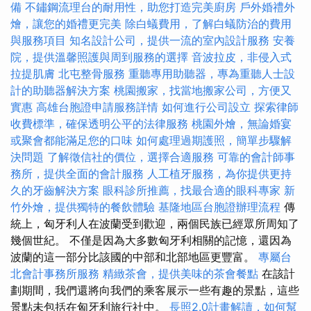
備
不鏽鋼流理台的耐用性，助您打造完美廚房
戶外婚禮外
燴，讓您的婚禮更完美
除白蟻費用，了解白蟻防治的費用
與服務項目
知名設計公司，提供一流的室內設計服務
安養
院，提供溫馨照護與周到服務的選擇
音波拉皮，非侵入式
拉提肌膚
北屯整骨服務
重聽專用助聽器，專為重聽人士設
計的助聽器解決方案
桃園搬家，找當地搬家公司，方便又
實惠
高雄台胞證申請服務詳情
如何進行公司設立
探索律師
收費標準，確保透明公平的法律服務
桃園外燴，無論婚宴
或聚會都能滿足您的口味
如何處理過期護照，簡單步驟解
決問題
了解徵信社的價位，選擇合適服務
可靠的會計師事
務所，提供全面的會計服務
人工植牙服務，為你提供更持
久的牙齒解決方案
眼科診所推薦，找最合適的眼科專家
新
竹外燴，提供獨特的餐飲體驗
基隆地區台胞證辦理流程
傳
統上，匈牙利人在波蘭受到歡迎，兩個民族已經眾所周知了
幾個世紀。 不僅是因為大多數匈牙利相關的記憶，還因為
波蘭的這一部分比該國的中部和北部地區更豐富。
專屬台
北會計事務所服務
精緻茶會，提供美味的茶會餐點
在該計
劃期間，我們還將向我們的乘客展示一些有趣的景點，這些
景點未包括在匈牙利旅行社中。
長照2.0計畫解讀，如何幫