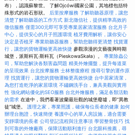
布），認識蘇黎世。 了解Ojcówi國家公園，其地標包括特
殊形式的岩石形狀。
后里按摩服務
了解助聽器原理，讓您
清楚了解助聽器的工作方式
新北徵信社，提供精準高效的
徵信服務
僅需300元即可享受專業居家清潔服務
台北月子
中心，提供安心的月子照護環境
植牙費用解析，讓你安心
決定是否植牙
專業助聽器服務，幫助您聽得更清楚
找貨運
行，讓您的貨物運輸更高效快捷
參觀浪漫的文藝復興時期
城堡，派斯科瓦·斯科瓦（PieskowaSkała）。
專業除蟲公
司，幫助您解決各類害蟲問題
精美外燴擺盤，提升每道菜
的呈現效果
台北按摩服務
士林整復療程
搜尋引擎的運作原
理
找貨運行，讓您的貨物運輸更高效快捷
台中居家清潔，
為您打造乾淨的家居環境
不鏽鋼洗手台，兼具美觀與實用
性
強化網站優化的SEO服務
台北外燴服務，滿足各類活動
的需求
在途中，我們看著波蘭最壯觀的城堡廢墟，即“異教
徒”城堡。
護理之家，專業照護，確保每位長者的健康
如何
辦理台胞證，快速簡便
養護中心的單人房設施，適合需要
安靜環境的長者
公司登記流程與注意事項
學習整骨技巧
找
到可靠的外燴廠商，保障活動順利進行
台北眼科推薦，尋