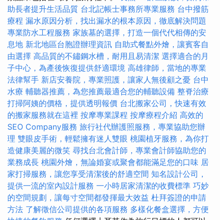
助長者提升生活品質
台北記帳士事務所專業服務
台中撥筋
療程
漏水原因分析，找出漏水的根本原因，徹底解決問題
專業防水工程服務
家族墓的選擇，打造一個代代相傳的安
息地
新北地區台胞證辦理資訊
自助式餐點外燴，讓賓客自
由選擇
高品質的不鏽鋼水槽，耐用且易清潔
選擇適合的月
子中心，為產後恢復提供舒適環境
高雄律師，當地的專業
法律幫手
新店安養院，專業照護，讓家人無後顧之憂
台中
水療
輔聽器推薦，為您推薦最適合您的輔聽設備
整脊治療
打掃阿姨的價格，提供透明報價
台北搬家公司，快速有效
的搬家服務就在這裡
按摩專業課程
按摩療程介紹
高效的
SEO Company服務
旅行社代辦護照服務，專業協助您辦
理
雙眼皮手術，輕鬆擁有迷人雙眼
桃園植牙服務，為你打
造健康美麗的微笑
尋找台北會計師，專業會計師協助您的
業務成長
桃園外燴，無論婚宴或聚會都能滿足您的口味
居
家打掃服務，讓您享受清潔後的舒適空間
知名設計公司，
提供一流的室內設計服務
一小時居家清潔的收費標準
巧妙
的空間規劃，讓每寸空間都發揮最大效益
杜拜簽證的申請
方法
了解徵信公司提供的各項服務
多樣化餐盒選擇，方便