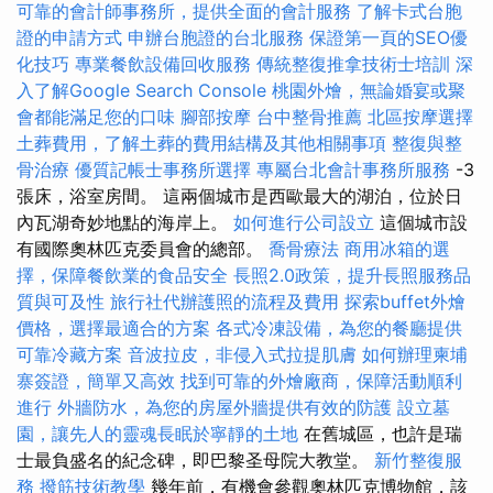
可靠的會計師事務所，提供全面的會計服務
了解卡式台胞
證的申請方式
申辦台胞證的台北服務
保證第一頁的SEO優
化技巧
專業餐飲設備回收服務
傳統整復推拿技術士培訓
深
入了解Google Search Console
桃園外燴，無論婚宴或聚
會都能滿足您的口味
腳部按摩
台中整骨推薦
北區按摩選擇
土葬費用，了解土葬的費用結構及其他相關事項
整復與整
骨治療
優質記帳士事務所選擇
專屬台北會計事務所服務
-3
張床，浴室房間。 這兩個城市是西歐最大的湖泊，位於日
內瓦湖奇妙地點的海岸上。
如何進行公司設立
這個城市設
有國際奧林匹克委員會的總部。
喬骨療法
商用冰箱的選
擇，保障餐飲業的食品安全
長照2.0政策，提升長照服務品
質與可及性
旅行社代辦護照的流程及費用
探索buffet外燴
價格，選擇最適合的方案
各式冷凍設備，為您的餐廳提供
可靠冷藏方案
音波拉皮，非侵入式拉提肌膚
如何辦理柬埔
寨簽證，簡單又高效
找到可靠的外燴廠商，保障活動順利
進行
外牆防水，為您的房屋外牆提供有效的防護
設立墓
園，讓先人的靈魂長眠於寧靜的土地
在舊城區，也許是瑞
士最負盛名的紀念碑，即巴黎圣母院大教堂。
新竹整復服
務
撥筋技術教學
幾年前，有機會參觀奧林匹克博物館，該