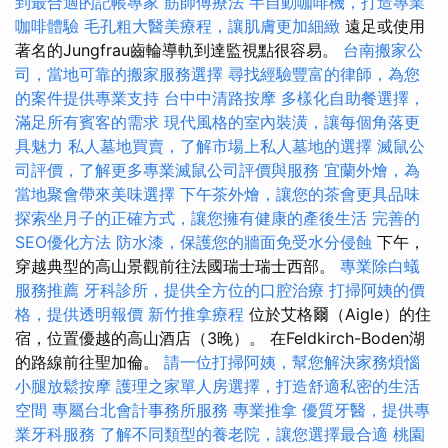
到最合適的記帳專家
筋師傅療法
半自動咖啡機，打造專業
咖啡體驗
毛孔粗大醫美療程，讓肌膚更加細緻
遠足或使用
著名的Jungfrau齒輪導軌到達監視點很容易。
台南搬家公
司，當地可靠的搬家服務選擇
尋找經驗豐富的律師，為您
的案件提供專業支持
台中中清路按摩
多樣化自助餐選擇，
滿足所有賓客的需求
現代風格的室內裝潢，讓每個角落更
具魅力
私人墓地買賣，了解市場上私人墓地的選擇
滅鼠公
司評價，了解更多專業滅鼠公司評價與服務
宜蘭外燴，為
當地聚會帶來美味選擇
下午茶外燴，讓您的茶會更具品味
探索坐月子的正確方式，讓您擁有健康的產後生活
完善的
SEO優化方法
防水漆，保護您的牆面免受水分侵蝕
下午，
穿越典型的高山景觀前往法國瑞士瑞士西部。
專業除白蟻
服務推薦
牙科診所，提供全方位的口腔治療
打掃阿姨的價
格，提供透明報價
新竹推拿療程
位於艾格爾（Aigle）的住
宿，位置優越的高山酒店（3晚）。 在Feldkirch-Boden湖
的路線前往聖加倫。
請一位打掃阿姨，幫您解決家務煩惱
小腿放鬆按摩
護理之家單人房選擇，打造舒適私密的生活
空間
專屬台北會計事務所服務
專業推拿
優質牙醫，提供專
業牙科服務
了解不同類型的養老院，讓您選擇最合適
桃園