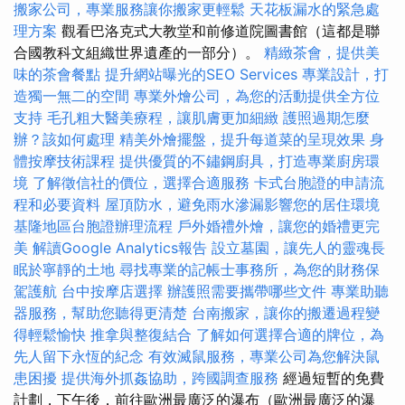
搬家公司，專業服務讓你搬家更輕鬆
天花板漏水的緊急處
理方案
觀看巴洛克式大教堂和前修道院圖書館（這都是聯
合國教科文組織世界遺產的一部分）。
精緻茶會，提供美
味的茶會餐點
提升網站曝光的SEO Services
專業設計，打
造獨一無二的空間
專業外燴公司，為您的活動提供全方位
支持
毛孔粗大醫美療程，讓肌膚更加細緻
護照過期怎麼
辦？該如何處理
精美外燴擺盤，提升每道菜的呈現效果
身
體按摩技術課程
提供優質的不鏽鋼廚具，打造專業廚房環
境
了解徵信社的價位，選擇合適服務
卡式台胞證的申請流
程和必要資料
屋頂防水，避免雨水滲漏影響您的居住環境
基隆地區台胞證辦理流程
戶外婚禮外燴，讓您的婚禮更完
美
解讀Google Analytics報告
設立墓園，讓先人的靈魂長
眠於寧靜的土地
尋找專業的記帳士事務所，為您的財務保
駕護航
台中按摩店選擇
辦護照需要攜帶哪些文件
專業助聽
器服務，幫助您聽得更清楚
台南搬家，讓你的搬遷過程變
得輕鬆愉快
推拿與整復結合
了解如何選擇合適的牌位，為
先人留下永恆的紀念
有效滅鼠服務，專業公司為您解決鼠
患困擾
提供海外抓姦協助，跨國調查服務
經過短暫的免費
計劃，下午後，前往歐洲最廣泛的瀑布（歐洲最廣泛的瀑