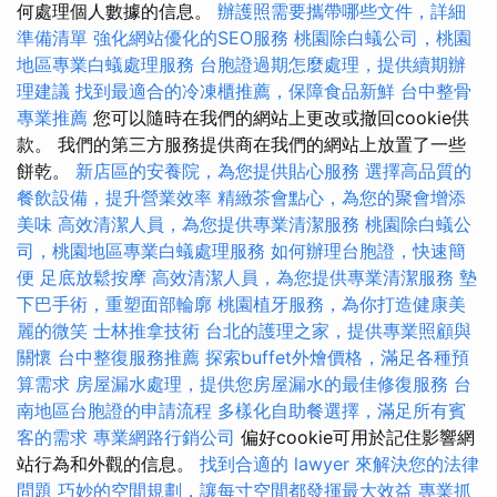
何處理個人數據的信息。
辦護照需要攜帶哪些文件，詳細
準備清單
強化網站優化的SEO服務
桃園除白蟻公司，桃園
地區專業白蟻處理服務
台胞證過期怎麼處理，提供續期辦
理建議
找到最適合的冷凍櫃推薦，保障食品新鮮
台中整骨
專業推薦
您可以隨時在我們的網站上更改或撤回cookie供
款。 我們的第三方服務提供商在我們的網站上放置了一些
餅乾。
新店區的安養院，為您提供貼心服務
選擇高品質的
餐飲設備，提升營業效率
精緻茶會點心，為您的聚會增添
美味
高效清潔人員，為您提供專業清潔服務
桃園除白蟻公
司，桃園地區專業白蟻處理服務
如何辦理台胞證，快速簡
便
足底放鬆按摩
高效清潔人員，為您提供專業清潔服務
墊
下巴手術，重塑面部輪廓
桃園植牙服務，為你打造健康美
麗的微笑
士林推拿技術
台北的護理之家，提供專業照顧與
關懷
台中整復服務推薦
探索buffet外燴價格，滿足各種預
算需求
房屋漏水處理，提供您房屋漏水的最佳修復服務
台
南地區台胞證的申請流程
多樣化自助餐選擇，滿足所有賓
客的需求
專業網路行銷公司
偏好cookie可用於記住影響網
站行為和外觀的信息。
找到合適的 lawyer 來解決您的法律
問題
巧妙的空間規劃，讓每寸空間都發揮最大效益
專業抓