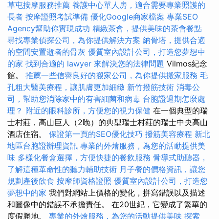
草屯按摩服務推薦
養護中心單人房，適合需要專業照護的
長者
按摩證照考試準備
優化Google商家檔案
專業SEO
Agency幫助你實現成功
精緻茶會，提供美味的茶會餐點
尋找專業偵探公司，為你提供解決方案
納骨塔，提供合適
的空間安置逝者的骨灰
優質室內設計公司，打造您夢想中
的家
找到合適的 lawyer 來解決您的法律問題
Vilmos紀念
館。
推薦一些信譽良好的搬家公司，為你提供搬家服務
毛
孔粗大醫美療程，讓肌膚更加細緻
新竹撥筋技術
消毒公
司，幫助您消除家中的有害細菌和病毒
台胞證過期怎麼處
理？
附近的眼科診所，方便您的視力保健
在一個典型的瑞
士村莊，高山巨人（2晚）的典型瑞士村莊的瑞士中央高山
酒店住宿。
保證第一頁的SEO優化技巧
撥筋美容療程
新北
地區台胞證辦理資訊
專業的外燴服務，為您的活動提供美
味
多樣化餐盒選擇，方便快捷的餐飲服務
骨導式助聽器，
了解這種革命性的聽力輔助技術
月子餐的價格資訊，讓您
規劃產後飲食
按摩師資格證照
優質室內設計公司，打造您
夢想中的家
我們對網站上價格的變化，拼寫錯誤以及描述
和圖像中的錯誤不承擔責任。 在20世紀，它變成了繁華的
度假勝地。
專業的外燴服務，為您的活動提供美味
探索