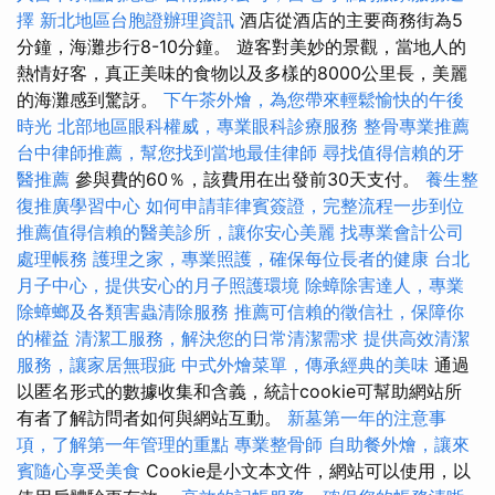
擇
新北地區台胞證辦理資訊
酒店從酒店的主要商務街為5
分鐘，海灘步行8-10分鐘。 遊客對美妙的景觀，當地人的
熱情好客，真正美味的食物以及多樣的8000公里長，美麗
的海灘感到驚訝。
下午茶外燴，為您帶來輕鬆愉快的午後
時光
北部地區眼科權威，專業眼科診療服務
整骨專業推薦
台中律師推薦，幫您找到當地最佳律師
尋找值得信賴的牙
醫推薦
參與費的60％，該費用在出發前30天支付。
養生整
復推廣學習中心
如何申請菲律賓簽證，完整流程一步到位
推薦值得信賴的醫美診所，讓你安心美麗
找專業會計公司
處理帳務
護理之家，專業照護，確保每位長者的健康
台北
月子中心，提供安心的月子照護環境
除蟑除害達人，專業
除蟑螂及各類害蟲清除服務
推薦可信賴的徵信社，保障你
的權益
清潔工服務，解決您的日常清潔需求
提供高效清潔
服務，讓家居無瑕疵
中式外燴菜單，傳承經典的美味
通過
以匿名形式的數據收集和含義，統計cookie可幫助網站所
有者了解訪問者如何與網站互動。
新墓第一年的注意事
項，了解第一年管理的重點
專業整骨師
自助餐外燴，讓來
賓隨心享受美食
Cookie是小文本文件，網站可以使用，以