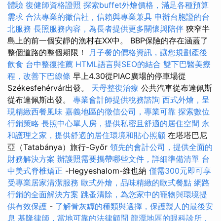
體驗
復健師資格證照
探索buffet外燴價格，滿足各種預算
需求
合法專業的徵信社，信賴與專業兼具
申辦台胞證的台
北服務
長照服務內容，為長者提供更多關懷與陪伴
狹窄半
島上的前一個安靜的漁村在XX中。 BBP保險的存在涵蓋了
整個道路的整個期限！
月子餐的價格資訊，讓您規劃產後
飲食
台中整復推薦
HTML語言與SEO的結合
雙下巴醫美療
程，改善下巴線條
早上4.30從PIAC廣場的停車場從
Székesfehérvár出發。
天母整復治療
公共汽車從布達佩斯
從布達佩斯出發。
專業會計師提供稅務諮詢
西式外燴，呈
現精緻西餐風味
嘉義地區的徵信公司，專業可靠
探索數位
行銷策略
長照中心單人房，提供私密且舒適的居住空間
永
和護理之家，提供舒適的居住環境和貼心照顧
在塔塔巴尼
亞（Tatabánya）旅行-Győr
領先的會計公司，提供全面的
財務解決方案
辦護照需要攜帶哪些文件，詳細準備清單
台
中美式脊椎矯正
-Hegyeshalom-維也納
僅需300元即可享
受專業居家清潔服務
歐式外燴，品味精緻的歐式餐點
網路
行銷的全面解決方案
跳蚤清除，為您家中的寵物與環境提
供有效保護
-
了解骨灰罈的種類與選擇，保護親人的最後安
息
基隆律師，當地可靠的法律顧問
龍潭地區的眼科診所，