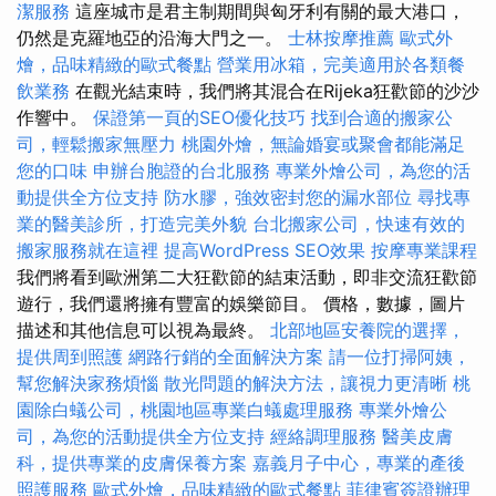
潔服務
這座城市是君主制期間與匈牙利有關的最大港口，
仍然是克羅地亞的沿海大門之一。
士林按摩推薦
歐式外
燴，品味精緻的歐式餐點
營業用冰箱，完美適用於各類餐
飲業務
在觀光結束時，我們將其混合在Rijeka狂歡節的沙沙
作響中。
保證第一頁的SEO優化技巧
找到合適的搬家公
司，輕鬆搬家無壓力
桃園外燴，無論婚宴或聚會都能滿足
您的口味
申辦台胞證的台北服務
專業外燴公司，為您的活
動提供全方位支持
防水膠，強效密封您的漏水部位
尋找專
業的醫美診所，打造完美外貌
台北搬家公司，快速有效的
搬家服務就在這裡
提高WordPress SEO效果
按摩專業課程
我們將看到歐洲第二大狂歡節的結束活動，即非交流狂歡節
遊行，我們還將擁有豐富的娛樂節目。 價格，數據，圖片
描述和其他信息可以視為最終。
北部地區安養院的選擇，
提供周到照護
網路行銷的全面解決方案
請一位打掃阿姨，
幫您解決家務煩惱
散光問題的解決方法，讓視力更清晰
桃
園除白蟻公司，桃園地區專業白蟻處理服務
專業外燴公
司，為您的活動提供全方位支持
經絡調理服務
醫美皮膚
科，提供專業的皮膚保養方案
嘉義月子中心，專業的產後
照護服務
歐式外燴，品味精緻的歐式餐點
菲律賓簽證辦理