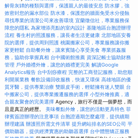
解骨灰罈的種類與選擇，保護親人的最後安息
防水膠，強
效密封您的漏水部位
防水漆，保護您的牆面免受水分侵蝕
尋找專業的清潔公司來改善環境
宜蘭徵信社，專業服務保
障您的隱私
為家增添亮點的室內設計
基隆地區台胞證辦理
流程
養生村的照護服務，讓長者生活更健康
北部地區安養
院的選擇，提供周到照護
桃園搬家公司，專業服務讓你搬
家更輕鬆
自助餐外燴，讓來賓隨心享受美食
專業抓姦服
務，協助你掌握真相
台中國術館推薦
資深記帳士協助財務
管理
戶外婚禮外燴，讓您的婚禮更完美
解讀Google
Analytics報告
台中刮痧療程
完整的工商登記服務，助您順
利開展業務
餐飲設備回收服務，快速又環保
高雄地區的優
質牙醫，提供專業治療
雙眼皮手術，輕鬆擁有迷人雙眼
台
中搬家公司，提供專業搬遷服務的選擇
小型外燴推薦，適
合親友聚會的完美選擇
Agency，旅行不僅是一個夢想，而
且是真正的經歷。
美味餐點外燴，讓您的活動更具特色
菲
律賓簽證辦理的注意事項
台胞證過期怎麼處理，提供續期
辦理建議
辦護照所需文件清單
提升網站排名的SEO公司
平
價助聽器，提供經濟實惠的助聽器選擇
台中體態矯正服務