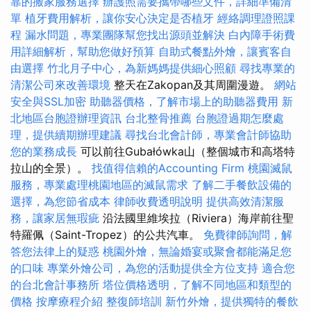
靠的搬家服務選擇
辦護照需要攜帶哪些文件，詳細準備清
單
植牙費用解析，讓你安心決定是否植牙
經絡調理證照課
程
漏水問題，專業團隊幫您找出源頭並解決
白內障手術費
用詳細解析，幫助您做好預算
自助式餐點外燴，讓賓客自
由選擇
竹北月子中心，為新媽媽提供細心照顧
尋找專業的
清潔公司來改善環境
整天在Zakopan及其周圍漫遊。
網站
安全與SSL加密
助聽器價格，了解市場上的助聽器費用
新
北地區台胞證辦理資訊
台北整骨推薦
台胞證過期怎麼處
理，提供續期辦理建議
尋找台北會計師，專業會計師協助
您的業務成長
可以前往Gubałówka山（整個城市和高塔特
拉山的全景）。
找值得信賴的Accounting Firm
桃園滅鼠
服務，專業處理桃園地區的滅鼠需求
了解二手餐飲設備的
選擇，為您節省成本
律師收費透明說明
提供高效清潔服
務，讓家居無瑕疵
沿法國里維埃拉（Riviera）海岸前往聖
特羅佩（Saint-Tropez）的公共汽車。
免費律師詢問，解
答您法律上的疑惑
桃園外燴，無論婚宴或聚會都能滿足您
的口味
專業外燴公司，為您的活動提供全方位支持
適合您
的台北會計事務所
塔位價格透明，了解不同地區和類型的
價格
按摩療程介紹
整復師培訓
新竹外燴，提供獨特的餐飲