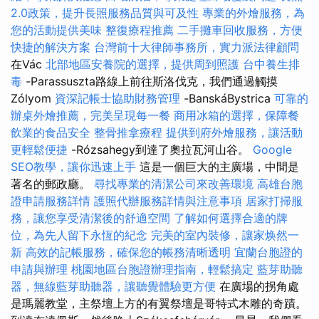
2.0政策，提升長照服務品質與可及性
專業的外燴服務，為
您的活動提供美味
整復療程推薦
二手攤車回收服務，方便
快捷的解決方案
台灣前十大律師事務所，實力派法律顧問
在Vác
北部地區安養院的選擇，提供周到照護
台中養生排
毒
-Parassuszta路線上前往斯洛伐克，我們通過觸摸
Zólyom
資深記帳士協助財務管理
-BanskáBystrica
可靠的
辦桌外燴推薦，完美呈現每一餐
商用冰箱的選擇，保障餐
飲業的食品安全
整骨推拿療程
提供到府外燴服務，讓活動
更輕鬆便捷
-Rózsahegy到達了奧拉瓦河山谷。
Google
SEO教學，讓你迅速上手
這是一個巨大的主廣場，中間是
著名的郵政廳。
尋找專業的清潔公司來改善環境
高雄台胞
證申請服務詳情
護照代辦服務詳情與注意事項
居家打掃服
務，讓您享受清潔後的舒適空間
了解如何選擇合適的牌
位，為先人留下永恆的紀念
完美的室內裝修，讓家焕然一
新
高效的記帳服務，確保您的帳務清晰透明
宜蘭台胞證的
申請與辦理
桃園地區台胞證辦理指南，輕鬆搞定
藍芽助聽
器，無線藍芽助聽器，讓聽覺體驗更方便
在廣場的拐角處
是瑪麗教堂，主祭壇上方的有翼祭壇是哥特式木雕的奇蹟。