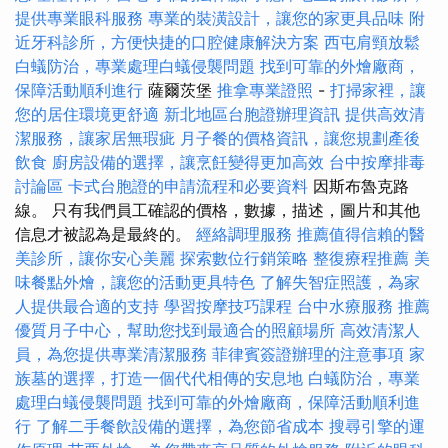
提供專業眼科服務
專業的裝潢設計，讓您的家更具品味
附
近牙科診所，方便快捷的口腔健康解決方案
西屯肩頸放鬆
白蟻防治，專業處理白蟻侵襲問題
找到可靠的外燴廠商，
保障活動順利進行
薩爾茨堡
推拿專業證照
-
打掃家裡，讓
您的居住環境更舒適
新北地區台胞證辦理資訊
提供高效清
潔服務，讓家居無瑕疵
月子餐的價格資訊，讓您規劃產後
飲食
廚房設備的選擇，讓烹飪變得更加高效
台中按摩排毒
討論區
卡式台胞證的申請流程和必要資料
因斯布魯克路
線。 只有我們員工確認的價格，數據，描述，圖片和其他
信息才被認為是最終的。
經絡調理服務
推薦值得信賴的醫
美診所，讓你安心美麗
探索數位行銷策略
整復療程推薦
美
味餐點外燴，讓您的活動更具特色
了解失智症照護，為家
人提供最合適的支持
學習按摩技巧課程
台中水療服務
推薦
優質月子中心，幫助您找到最適合的照顧場所
高效清潔人
員，為您提供專業清潔服務
菲律賓簽證辦理的注意事項
家
族墓的選擇，打造一個代代相傳的安息地
白蟻防治，專業
處理白蟻侵襲問題
找到可靠的外燴廠商，保障活動順利進
行
了解二手餐飲設備的選擇，為您節省成本
搜尋引擎的運