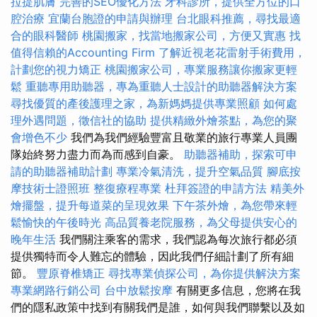
拉提肌膚
完善的SEO優化方法
牙科診所，提供全方位的口
腔治療
宜蘭台胞證的申請與辦理
台北眼科推薦，尋找最適
合的眼科醫師
桃園搬家，找當地搬家公司，方便又實惠
找
值得信賴的Accounting Firm
了解近視老花雷射手術費用，
計劃您的視力矯正
桃園搬家公司，專業服務讓你搬家更輕
鬆
重聽專用助聽器，專為重聽人士設計的助聽器解決方案
尋找優質的產後護理之家，為新媽媽提供專業照顧
如何處
理外遇問題，徵信社的協助
提供精緻外燴茶點，為您的聚
會增色不少
我們為我們經驗豐富且敬業的旅行專業人員團
隊始終努力盡力而為而感到自豪。
助聽器補助，探索可申
請的助聽器補助計劃
專業冷氣清洗，提升空氣品質
腳底按
摩技術士證照班
整復療程專業
杜拜簽證的申請方法
精美外
燴擺盤，提升每道菜的呈現效果
下午茶外燴，為您帶來輕
鬆愉快的午後時光
高品質養老院服務，為父母提供安心的
晚年生活
我們關注乘客的需求，我們認為每次旅行都必須
提供獨特而令人難忘的體驗，因此我們仔細計劃了所有細
節。
豐原脊椎矯正
尋找專業偵探公司，為你提供解決方案
專業網路行銷公司
台中放鬆按摩
有關更多信息，您將在我
們的隱私政策中找到有關我們是誰，如何與我們聯繫以及如