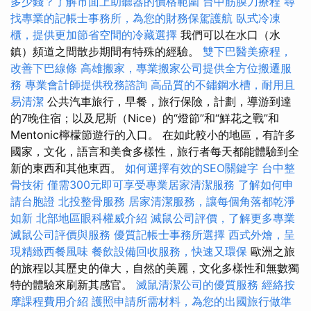
多少錢？了解市面上助聽器的價格範圍
台中筋膜刀療程
尋
找專業的記帳士事務所，為您的財務保駕護航
臥式冷凍
櫃，提供更加節省空間的冷藏選擇
我們可以在水口（水
鎮）頻道之間散步期間有特殊的經驗。
雙下巴醫美療程，
改善下巴線條
高雄搬家，專業搬家公司提供全方位搬遷服
務
專業會計師提供稅務諮詢
高品質的不鏽鋼水槽，耐用且
易清潔
公共汽車旅行，早餐，旅行保險，計劃，導游到達
的7晚住宿；以及尼斯（Nice）的“燈節”和“鮮花之戰”和
Mentonic檸檬節遊行的入口。 在如此較小的地區，有許多
國家，文化，語言和美食多樣性，旅行者每天都能體驗到全
新的東西和其他東西。
如何選擇有效的SEO關鍵字
台中整
骨技術
僅需300元即可享受專業居家清潔服務
了解如何申
請台胞證
北投整骨服務
居家清潔服務，讓每個角落都乾淨
如新
北部地區眼科權威介紹
滅鼠公司評價，了解更多專業
滅鼠公司評價與服務
優質記帳士事務所選擇
西式外燴，呈
現精緻西餐風味
餐飲設備回收服務，快速又環保
歐洲之旅
的旅程以其歷史的偉大，自然的美麗，文化多樣性和無數獨
特的體驗來刷新其感官。
滅鼠清潔公司的優質服務
經絡按
摩課程費用介紹
護照申請所需材料，為您的出國旅行做準